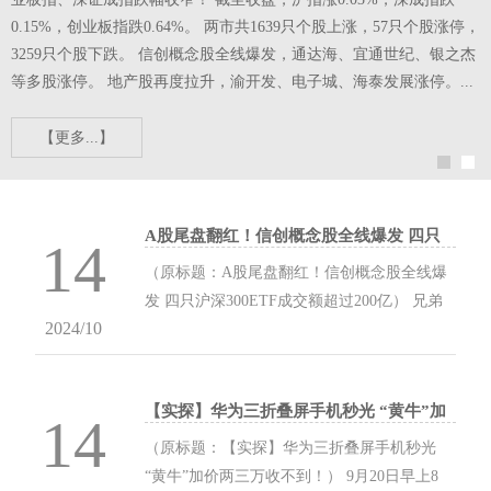
已
0.15%，创业板指跌0.64%。 两市共1639只个股上涨，57只个股涨停，
同
3259只个股下跌。 信创概念股全线爆发，通达海、宜通世纪、银之杰
等多股涨停。 地产股再度拉升，渝开发、电子城、海泰发展涨停。...
【更多...】
A股尾盘翻红！信创概念股全线爆发 四只
14
沪深300ETF成交额超过200亿
（原标题：A股尾盘翻红！信创概念股全线爆
发 四只沪深300ETF成交额超过200亿） 兄弟
2024/10
姐妹们啊，周五了，今天盘面的消息量有点
大！一起看看发生了什么！ A股尾盘翻红 20日
午后，A股三大指数尾盘持续拉升上涨，沪指
【实探】华为三折叠屏手机秒光 “黄牛”加
拉升刷新翻红，创业板指、深证成指跌幅收
14
价两三万收不到！
窄！ 截至收盘，沪指涨0.03%，深成指跌
（原标题：【实探】华为三折叠屏手机秒光
0.15%，创业板指跌0.64%。 两市共1639只个
“黄牛”加价两三万收不到！） 9月20日早上8