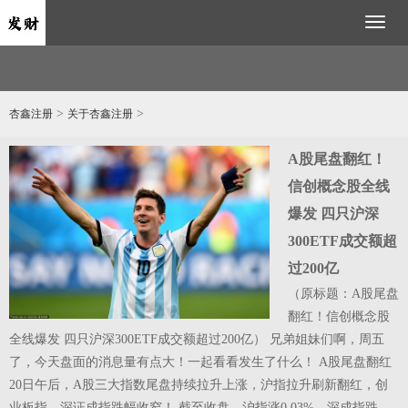
Toggl
naviga
>
>
杏鑫注册
关于杏鑫注册
A股尾盘翻红！
信创概念股全线
爆发 四只沪深
300ETF成交额超
过200亿
（原标题：A股尾盘
加
翻红！信创概念股
果
全线爆发 四只沪深300ETF成交额超过200亿） 兄弟姐妹们啊，周五
师
了，今天盘面的消息量有点大！一起看看发生了什么！ A股尾盘翻红
20日午后，A股三大指数尾盘持续拉升上涨，沪指拉升刷新翻红，创
到
业板指、深证成指跌幅收窄！ 截至收盘，沪指涨0.03%，深成指跌