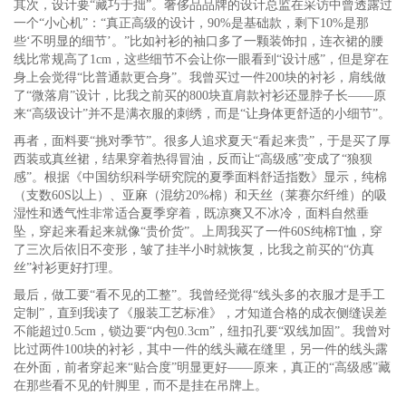
其次，设计要“藏巧于拙”。奢侈品品牌的设计总监在采访中曾透露过
一个“小心机”：“真正高级的设计，90%是基础款，剩下10%是那
些‘不明显的细节’。”比如衬衫的袖口多了一颗装饰扣，连衣裙的腰
线比常规高了1cm，这些细节不会让你一眼看到“设计感”，但是穿在
身上会觉得“比普通款更合身”。我曾买过一件200块的衬衫，肩线做
了“微落肩”设计，比我之前买的800块直肩款衬衫还显脖子长——原
来“高级设计”并不是满衣服的刺绣，而是“让身体更舒适的小细节”。
再者，面料要“挑对季节”。很多人追求夏天“看起来贵”，于是买了厚
西装或真丝裙，结果穿着热得冒油，反而让“高级感”变成了“狼狈
感”。根据《中国纺织科学研究院的夏季面料舒适指数》显示，纯棉
（支数60S以上）、亚麻（混纺20%棉）和天丝（莱赛尔纤维）的吸
湿性和透气性非常适合夏季穿着，既凉爽又不冰冷，面料自然垂
坠，穿起来看起来就像“贵价货”。上周我买了一件60S纯棉T恤，穿
了三次后依旧不变形，皱了挂半小时就恢复，比我之前买的“仿真
丝”衬衫更好打理。
最后，做工要“看不见的工整”。我曾经觉得“线头多的衣服才是手工
定制”，直到我读了《服装工艺标准》，才知道合格的成衣侧缝误差
不能超过0.5cm，锁边要“内包0.3cm”，纽扣孔要“双线加固”。我曾对
比过两件100块的衬衫，其中一件的线头藏在缝里，另一件的线头露
在外面，前者穿起来“贴合度”明显更好——原来，真正的“高级感”藏
在那些看不见的针脚里，而不是挂在吊牌上。