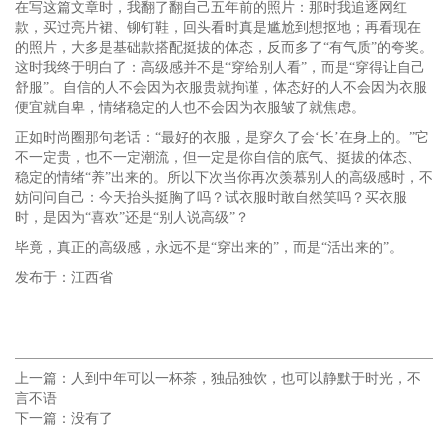
在写这篇文章时，我翻了翻自己五年前的照片：那时我追逐网红
款，买过亮片裙、铆钉鞋，回头看时真是尴尬到想抠地；再看现在
的照片，大多是基础款搭配挺拔的体态，反而多了“有气质”的夸奖。
这时我终于明白了：高级感并不是“穿给别人看”，而是“穿得让自己
舒服”。自信的人不会因为衣服贵就拘谨，体态好的人不会因为衣服
便宜就自卑，情绪稳定的人也不会因为衣服皱了就焦虑。
正如时尚圈那句老话：“最好的衣服，是穿久了会‘长’在身上的。”它
不一定贵，也不一定潮流，但一定是你自信的底气、挺拔的体态、
稳定的情绪“养”出来的。所以下次当你再次羡慕别人的高级感时，不
妨问问自己：今天抬头挺胸了吗？试衣服时敢自然笑吗？买衣服
时，是因为“喜欢”还是“别人说高级”？
毕竟，真正的高级感，永远不是“穿出来的”，而是“活出来的”。
发布于：江西省
上一篇：
人到中年可以一杯茶，独品独饮，也可以静默于时光，不
言不语
下一篇：没有了