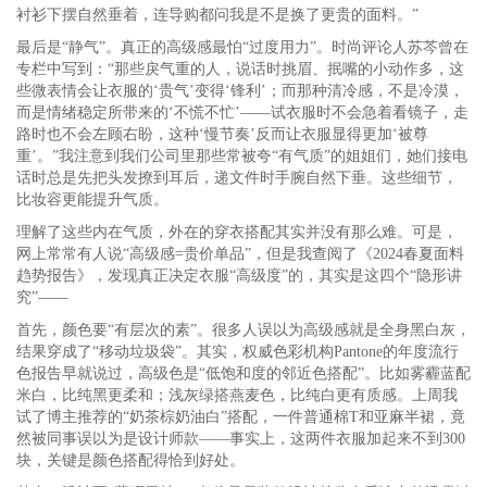
衬衫下摆自然垂着，连导购都问我是不是换了更贵的面料。”
最后是“静气”。真正的高级感最怕“过度用力”。时尚评论人苏芩曾在
专栏中写到：“那些戾气重的人，说话时挑眉、抿嘴的小动作多，这
些微表情会让衣服的‘贵气’变得‘锋利’；而那种清冷感，不是冷漠，
而是情绪稳定所带来的‘不慌不忙’——试衣服时不会急着看镜子，走
路时也不会左顾右盼，这种‘慢节奏’反而让衣服显得更加‘被尊
重’。”我注意到我们公司里那些常被夸“有气质”的姐姐们，她们接电
话时总是先把头发撩到耳后，递文件时手腕自然下垂。这些细节，
比妆容更能提升气质。
理解了这些内在气质，外在的穿衣搭配其实并没有那么难。可是，
网上常常有人说“高级感=贵价单品”，但是我查阅了《2024春夏面料
趋势报告》，发现真正决定衣服“高级度”的，其实是这四个“隐形讲
究”——
首先，颜色要“有层次的素”。很多人误以为高级感就是全身黑白灰，
结果穿成了“移动垃圾袋”。其实，权威色彩机构Pantone的年度流行
色报告早就说过，高级色是“低饱和度的邻近色搭配”。比如雾霾蓝配
米白，比纯黑更柔和；浅灰绿搭燕麦色，比纯白更有质感。上周我
试了博主推荐的“奶茶棕奶油白”搭配，一件普通棉T和亚麻半裙，竟
然被同事误以为是设计师款——事实上，这两件衣服加起来不到300
块，关键是颜色搭配得恰到好处。