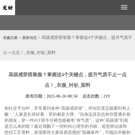
Toggl
naviga
>
> 高级感穿搭靠脸？掌握这4个关键点，提升气质不
杏鑫注册
最新动态
止一点点！_衣服_衬衫_面料
高级感穿搭靠脸？掌握这4个关键点，提升气质不止一点
点！_衣服_衬衫_面料
发布日期：2025-06-26 08:50 点击次数：219
刷社交平台时，常常看到各种“高级感穿搭”，评论区里总能看到有人
酸：“人家是长得好看，穿的都是大牌。”但身边其实也有些普通长相
的朋友，穿一件白T搭牛仔裤也能被夸“有气质”，这种“高级感”到底
是怎么来的呢？最近我翻了一些时尚心理学的书籍、造型师访谈和
纺织工艺资料，发现那些大家容易忽视的“隐藏条件”，可能比外貌和