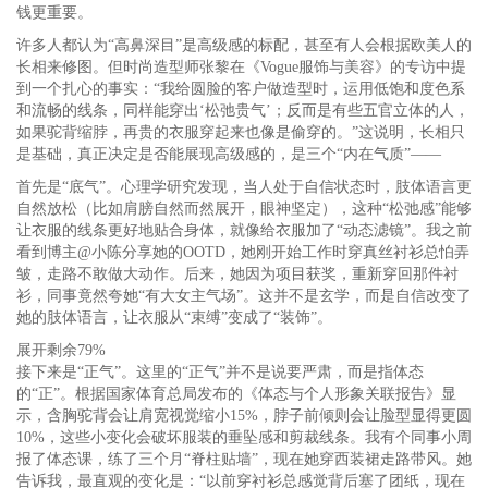
钱更重要。
许多人都认为“高鼻深目”是高级感的标配，甚至有人会根据欧美人的
长相来修图。但时尚造型师张黎在《Vogue服饰与美容》的专访中提
到一个扎心的事实：“我给圆脸的客户做造型时，运用低饱和度色系
和流畅的线条，同样能穿出‘松弛贵气’；反而是有些五官立体的人，
如果驼背缩脖，再贵的衣服穿起来也像是偷穿的。”这说明，长相只
是基础，真正决定是否能展现高级感的，是三个“内在气质”——
首先是“底气”。心理学研究发现，当人处于自信状态时，肢体语言更
自然放松（比如肩膀自然而然展开，眼神坚定），这种“松弛感”能够
让衣服的线条更好地贴合身体，就像给衣服加了“动态滤镜”。我之前
看到博主@小陈分享她的OOTD，她刚开始工作时穿真丝衬衫总怕弄
皱，走路不敢做大动作。后来，她因为项目获奖，重新穿回那件衬
衫，同事竟然夸她“有大女主气场”。这并不是玄学，而是自信改变了
她的肢体语言，让衣服从“束缚”变成了“装饰”。
展开剩余79%
接下来是“正气”。这里的“正气”并不是说要严肃，而是指体态
的“正”。根据国家体育总局发布的《体态与个人形象关联报告》显
示，含胸驼背会让肩宽视觉缩小15%，脖子前倾则会让脸型显得更圆
10%，这些小变化会破坏服装的垂坠感和剪裁线条。我有个同事小周
报了体态课，练了三个月“脊柱贴墙”，现在她穿西装裙走路带风。她
告诉我，最直观的变化是：“以前穿衬衫总感觉背后塞了团纸，现在